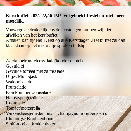
Kerstbuffet 2025 22,50 P.P. volgeboekt bestellen niet meer
mogelijk.
Vanwege de drukte tijdens de kerstdagen kunnen wij niet
afwijken van het kerstbuffet!
Afhalen kan tijdens Kerst op alle Kerstdagen ,Het buffet zal dan
klaarstaan op het met u afgesproken tijdstip.
Aardappelrundvleessalade(koude schotel)
Gevuld ei
Gevulde tomaat met zalmsalade
Uitjes Monegask
Waldorfsalade
Fruitsalade
Komkommerroomsalade
Ham/aspergerolletje
Roompate
Tomaat/morzarella
Varkenshaasjemedailions in champignonroomsaus en of
Limburgse Konijnenbouten
Stokbrood en kruidenboter