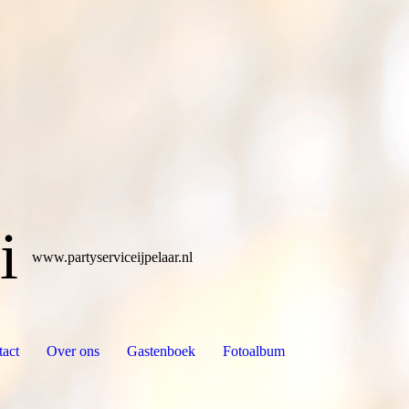
i
www.partyserviceijpelaar.nl
act
Over ons
Gastenboek
Fotoalbum