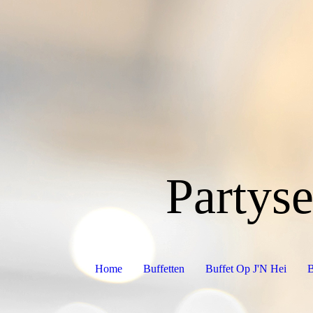
Partyse
Home
Buffetten
Buffet Op J'N Hei
B