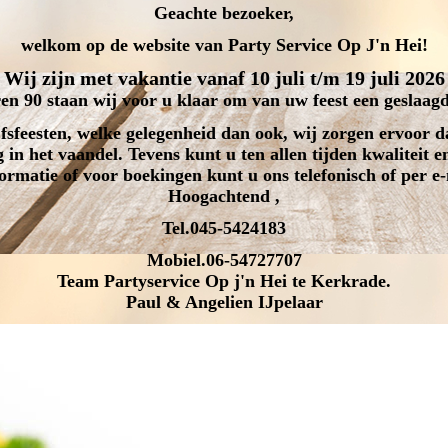
Geachte bezoeker,
welkom op de website van Party Service Op J'n Hei!
Wij zijn met vakantie vanaf 10 juli t/m 19 juli 2026
ren 90 staan wij voor u klaar om van uw feest een geslaa
feesten, welke gelegenheid dan ook, wij zorgen ervoor da
 in het vaandel. Tevens kunt u ten allen tijden kwaliteit 
ormatie of voor boekingen kunt u ons telefonisch of per e-
Hoogachtend ,
Tel.045-5424183
Mobiel.06-54727707
Team Partyservice Op j'n Hei te Kerkrade.
Paul & Angelien IJpelaar